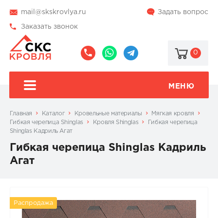
mail@skskrovlya.ru
Задать вопрос
Заказать звонок
0
8
8
@skskrovlya
(495)
(936)
510-
002-
МЕНЮ
77-
05-
46
07
Главная
Каталог
Кровельные материалы
Мягкая кровля
Гибкая черепица Shinglas
Кровля Shinglas
Гибкая черепица
Shinglas Кадриль Агат
Гибкая черепица Shinglas Кадриль
Агат
Распродажа