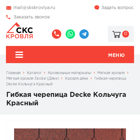
mail@skskrovlya.ru
Задать вопрос
Заказать звонок
0
8
8
@skskrovlya
(495)
(936)
510-
002-
МЕНЮ
77-
05-
46
07
Главная
Каталог
Кровельные материалы
Мягкая кровля
Мягкая кровля Docke (Дёке)
Кровля дёке
Гибкая черепица
Decke Кольчуга Красный
Гибкая черепица Decke Кольчуга
Красный