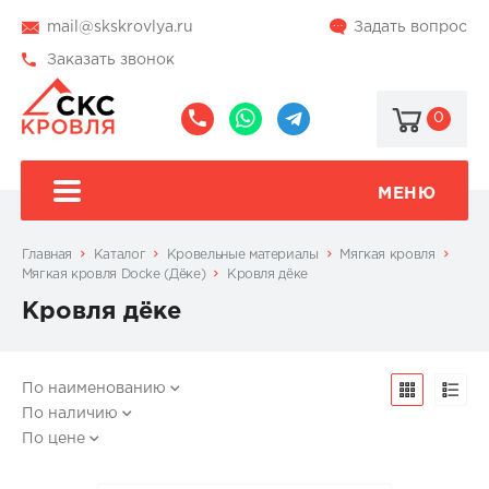
mail@skskrovlya.ru
Задать вопрос
Заказать звонок
0
8
8
@skskrovlya
(495)
(936)
510-
002-
МЕНЮ
77-
05-
46
07
Главная
Каталог
Кровельные материалы
Мягкая кровля
Мягкая кровля Docke (Дёке)
Кровля дёке
Кровля дёке
По наименованию
По наличию
По цене