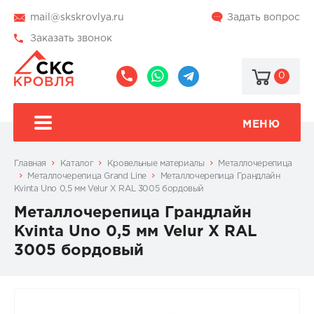
mail@skskrovlya.ru
Задать вопрос
Заказать звонок
0
8
8
@skskrovlya
(495)
(936)
510-
002-
МЕНЮ
77-
05-
46
07
Главная
Каталог
Кровельные материалы
Металлочерепица
Металлочерепица Grand Line
Металлочерепица Грандлайн
Kvinta Uno 0,5 мм Velur X RAL 3005 бордовый
Металлочерепица Грандлайн
Kvinta Uno 0,5 мм Velur X RAL
3005 бордовый