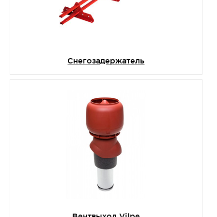
Снегозадержатель
Вентвыход Vilpe