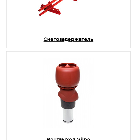
Снегозадержатель
Вентвыход Vilpe