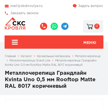
mail@skskrovlya.ru
Задать вопрос
Заказать звонок
0
8
8
@skskrovlya
(495)
(936)
510-
002-
МЕНЮ
77-
05-
46
07
Главная
Каталог
Кровельные материалы
Металлочерепица
Металлочерепица Grand Line
Металлочерепица Грандлайн
Kvinta Uno 0,5 мм Rooftop Matte RAL 8017 коричневый
Металлочерепица Грандлайн
Kvinta Uno 0,5 мм Rooftop Matte
RAL 8017 коричневый