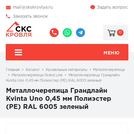
mail@skskrovlya.ru
Задать вопрос
Заказать звонок
0
8
8
@skskrovlya
(495)
(936)
510-
002-
МЕНЮ
77-
05-
46
07
Главная
Каталог
Кровельные материалы
Металлочерепица
Металлочерепица Grand Line
Металлочерепица Грандлайн
Kvinta Uno 0,45 мм Полиэстер (PE) RAL 6005 зеленый
Металлочерепица Грандлайн
Kvinta Uno 0,45 мм Полиэстер
(PE) RAL 6005 зеленый