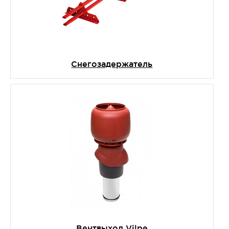
Снегозадержатель
Вентвыход Vilpe