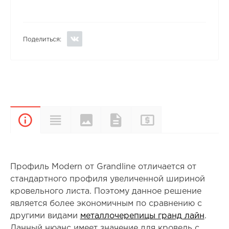
Поделиться:
Цвета и
Прайс-
Характеристики
Документы
Описание
покрытия
лист
Профиль Modern от Grandline отличается от
стандартного профиля увеличенной шириной
кровельного листа. Поэтому данное решение
является более экономичным по сравнению с
другими видами
металлочерепицы гранд лайн
.
Данный нюанс имеет значение для кровель с