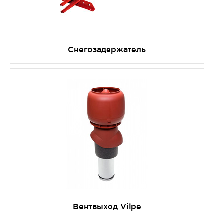
Снегозадержатель
Вентвыход Vilpe