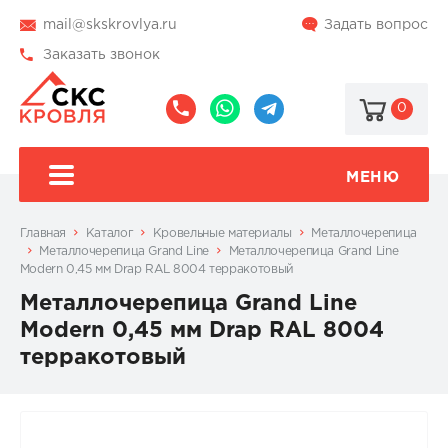
mail@skskrovlya.ru
Задать вопрос
Заказать звонок
0
8
8
@skskrovlya
(495)
(936)
510-
002-
МЕНЮ
77-
05-
46
07
Главная
Каталог
Кровельные материалы
Металлочерепица
Металлочерепица Grand Line
Металлочерепица Grand Line
Modern 0,45 мм Drap RAL 8004 терракотовый
Металлочерепица Grand Line
Modern 0,45 мм Drap RAL 8004
терракотовый