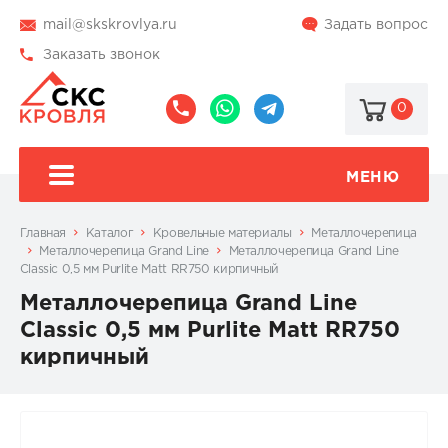
mail@skskrovlya.ru
Задать вопрос
Заказать звонок
0
8
8
@skskrovlya
(495)
(936)
510-
002-
МЕНЮ
77-
05-
46
07
Главная
Каталог
Кровельные материалы
Металлочерепица
Металлочерепица Grand Line
Металлочерепица Grand Line
Classic 0,5 мм Purlite Matt RR750 кирпичный
Металлочерепица Grand Line
Classic 0,5 мм Purlite Matt RR750
кирпичный