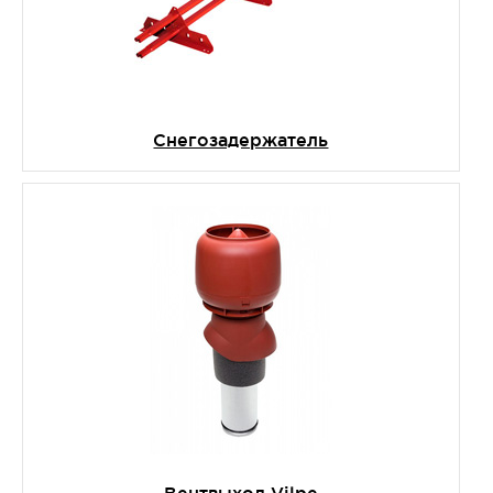
Снегозадержатель
Вентвыход Vilpe