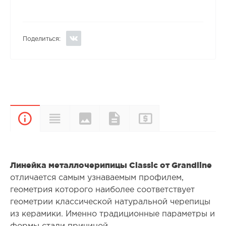
Поделиться:
Цвета и
Прайс-
Характеристики
Документы
Описание
покрытия
лист
Линейка металлочерипицы Classic от Grandline
отличается самым узнаваемым профилем,
геометрия которого наиболее соответствует
геометрии классической натуральной черепицы
из керамики. Именно традиционные параметры и