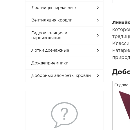
Лестницы чердачные
Вентиляция кровли
Линейк
которо
Гидроизоляция и
традиц
пароизоляция
Класси
матери
Лотки дренажные
природ
Дождеприемники
Добо
Доборные элементы кровли
Ендова 