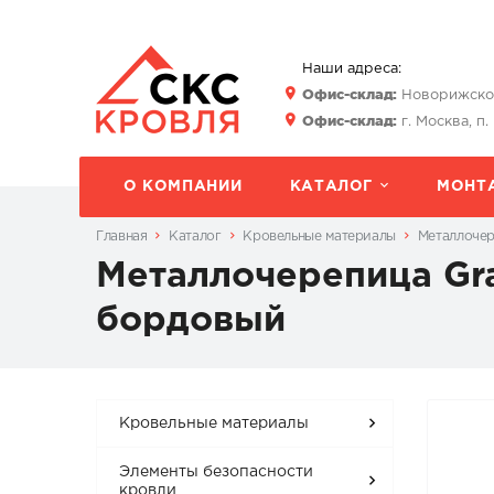
Наши адреса:
Офис-склад:
Новорижское 
Офис-склад:
г. Москва, п.
О КОМПАНИИ
КАТАЛОГ
МОНТ
Главная
Каталог
Кровельные материалы
Металлоче
Металлочерепица Gra
бордовый
Кровельные материалы
Элементы безопасности
кровли