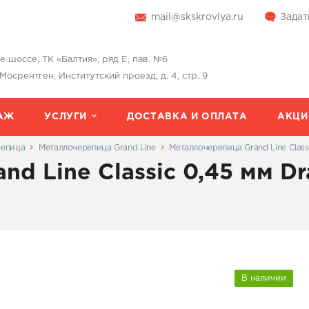
mail@skskrovlya.ru
Задат
шоссе, ТК «Балтия», ряд Е, пав. №6
 Мосрентген, Институтский проезд, д. 4, стр. 9
АЖ
УСЛУГИ
ДОСТАВКА И ОПЛАТА
АКЦИ
репица
Металлочерепица Grand Line
Металлочерепица Grand Line Clas
nd Line Classic 0,45 мм D
В наличии