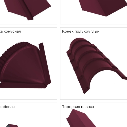
а конусная
Конек полукруглый
лобовая
Торцевая планка