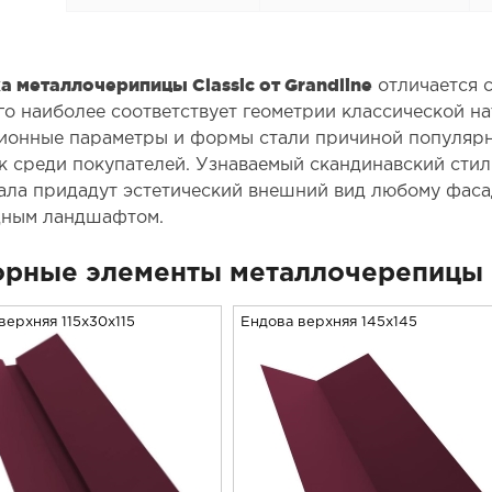
а металлочерипицы Classic от Grandline
отличается 
го наиболее соответствует геометрии классической н
ионные параметры и формы стали причиной популяр
к среди покупателей. Узнаваемый скандинавский стил
ала придадут эстетический внешний вид любому фасад
ным ландшафтом.
рные элементы металлочерепицы 
верхняя 115x30x115
Ендова верхняя 145х145