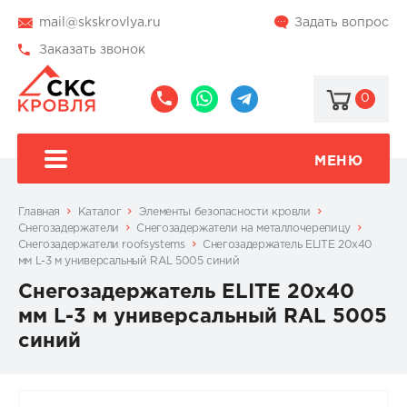
mail@skskrovlya.ru
Задать вопрос
Заказать звонок
0
8
8
@skskrovlya
(495)
(936)
510-
002-
МЕНЮ
77-
05-
46
07
Главная
Каталог
Элементы безопасности кровли
Снегозадержатели
Снегозадержатели на металлочерепицу
Снегозадержатели roofsystems
Снегозадержатель ELITE 20х40
мм L-3 м универсальный RAL 5005 синий
Снегозадержатель ELITE 20х40
мм L-3 м универсальный RAL 5005
синий