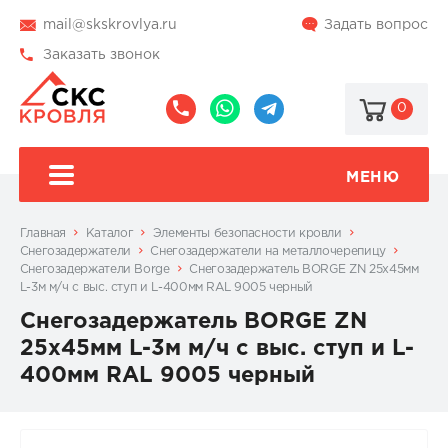
mail@skskrovlya.ru
Задать вопрос
Заказать звонок
0
8
8
@skskrovlya
(495)
(936)
510-
002-
МЕНЮ
77-
05-
46
07
Главная
Каталог
Элементы безопасности кровли
Снегозадержатели
Снегозадержатели на металлочерепицу
Снегозадержатели Borge
Снегозадержатель BORGE ZN 25х45мм
L-3м м/ч с выс. ступ и L-400мм RAL 9005 черный
Снегозадержатель BORGE ZN
25х45мм L-3м м/ч с выс. ступ и L-
400мм RAL 9005 черный