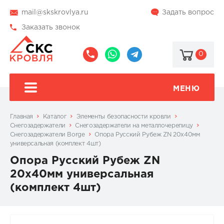
mail@skskrovlya.ru
Задать вопрос
Заказать звонок
0
8
8
@skskrovlya
(495)
(936)
510-
002-
МЕНЮ
77-
05-
46
07
Главная
Каталог
Элементы безопасности кровли
Снегозадержатели
Снегозадержатели на металлочерепицу
Снегозадержатели Borge
Опора Русский Рубеж ZN 20х40мм
универсальная (комплект 4шт)
Опора Русский Рубеж ZN
20х40мм универсальная
(комплект 4шт)