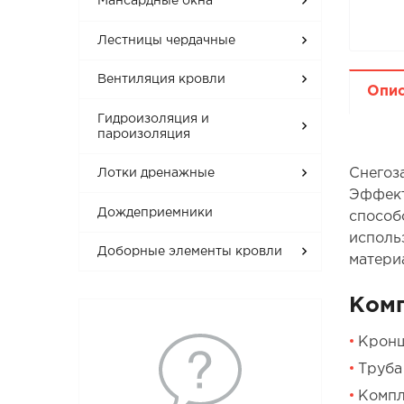
Мансардные окна
Лестницы чердачные
Вентиляция кровли
Опи
Гидроизоляция и
пароизоляция
Снегоз
Лотки дренажные
Эффект
Дождеприемники
способ
исполь
Доборные элементы кровли
матери
Ком
Кронш
Труба
Компл