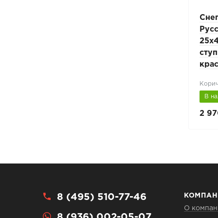
Снегозадержатель
Сне
-3м
BORGE ZN 25х45мм L-3м
Рус
114
профнастил Н-60, 75, 114
25х4
RAL 6005 зеленый
ступ
кра
Зеленый мох (RAL 6005)
Корич
В наличии
В н
6 200 руб.
2 97
7 700 руб.
8 (495) 510-77-46
КОМПАН
О компан
8 (936) 002-05-07