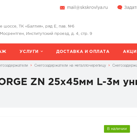
mail@skskrovlya.ru
Задат
шоссе, ТК «Балтия», ряд Е, пав. №6
 Мосрентген, Институтский проезд, д. 4, стр. 9
АЖ
УСЛУГИ
ДОСТАВКА И ОПЛАТА
АКЦИ
егозадержатели
Снегозадержатели на металлочерепицу
Снегозадерж
ORGE ZN 25х45мм L-3м ун
В наличии