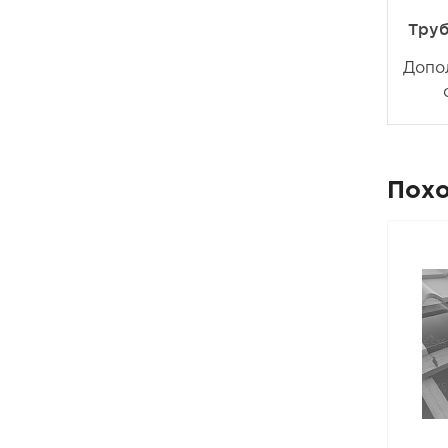
Труб
Допо
Пох