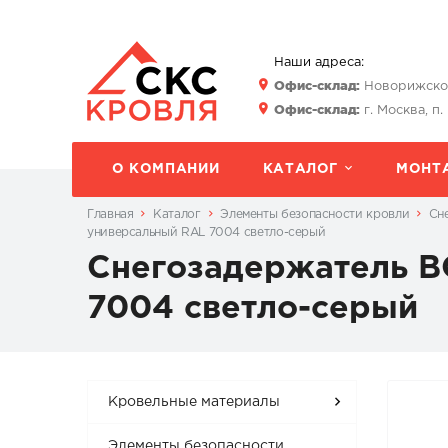
Наши адреса:
Офис-склад:
Новорижское 
Офис-склад:
г. Москва, п.
О КОМПАНИИ
КАТАЛОГ
МОНТ
Главная
Каталог
Элементы безопасности кровли
Сн
универсальный RAL 7004 светло-серый
Снегозадержатель B
7004 светло-серый
Кровельные материалы
Элементы безопасности