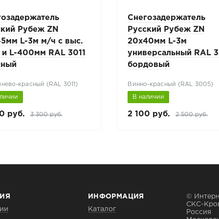
гозадержатель
Снегозадержатель
ский Рубеж ZN
Русский Рубеж ZN
5мм L-3м м/ч с выс.
20х40мм L-3м
 и L-400мм RAL 3011
универсальный RAL 
сный
бордовый
нево-красный (RAL 3011)
Винно-красный (RAL 3005)
аличии
В наличии
0 руб.
2 100 руб.
3 300 руб.
2 500 руб.
ИЯ
ИНФОРМАЦИЯ
© Интерн
СКС-Кро
ии
Каталог
Россия