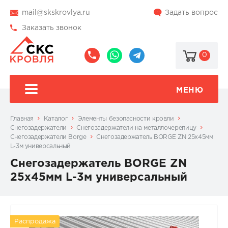
mail@skskrovlya.ru
Задать вопрос
Заказать звонок
0
8
8
@skskrovlya
(495)
(936)
510-
002-
МЕНЮ
77-
05-
46
07
Главная
Каталог
Элементы безопасности кровли
Снегозадержатели
Снегозадержатели на металлочерепицу
Снегозадержатели Borge
Снегозадержатель BORGE ZN 25х45мм
L-3м универсальный
Снегозадержатель BORGE ZN
25х45мм L-3м универсальный
Распродажа