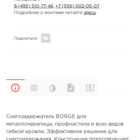
8 (495) 510-77-46
,
+7 (936) 002-05-07
Подробнее о монтаже читайте
здесь
.
Поделиться:
Цветовая
Прайс-
Характеристики
Документы
Описание
палитра
лист
Снегозадержатель BORGE для
металлочерепицы, профнастила и всех видов
гибкой кровли. Эффективное решение для
снегозадержания. Конструкция предотвращает