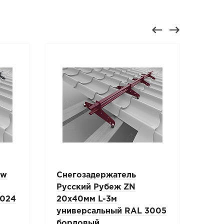
ew
Снегозадержатель
Сне
Русский Рубеж ZN
BOR
7024
20х40мм L-3м
м/ч 
универсальный RAL 3005
RAL
бордовый