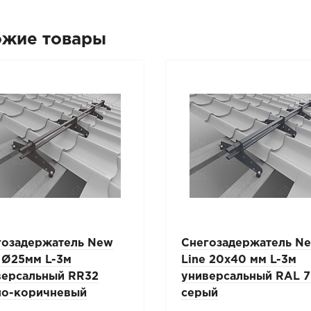
ожие товары
гозадержатель New
Снегозадержатель N
 Ø25мм L-3м
Line 20х40 мм L-3м
версальный RR32
универсальный RAL 
но-коричневый
серый