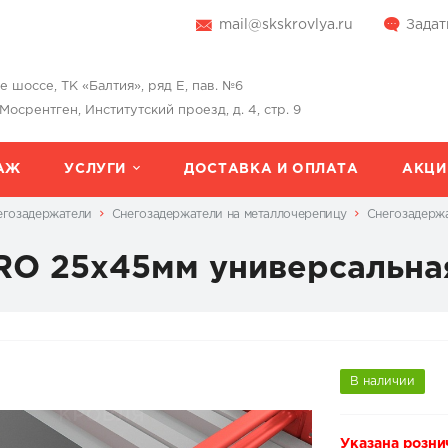
mail@skskrovlya.ru
Задат
шоссе, ТК «Балтия», ряд Е, пав. №6
 Мосрентген, Институтский проезд, д. 4, стр. 9
АЖ
УСЛУГИ
ДОСТАВКА И ОПЛАТА
АКЦИ
егозадержатели
Снегозадержатели на металлочерепицу
Снегозадерж
O 25х45мм универсальная
В наличии
Указана розни