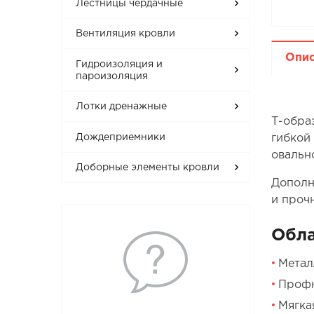
Лестницы чердачные
Вентиляция кровли
Опи
Гидроизоляция и
пароизоляция
Лотки дренажные
Т-обра
Дождеприемники
гибкой
овальн
Доборные элементы кровли
Дополн
и проч
Обла
Метал
Профн
Мягка