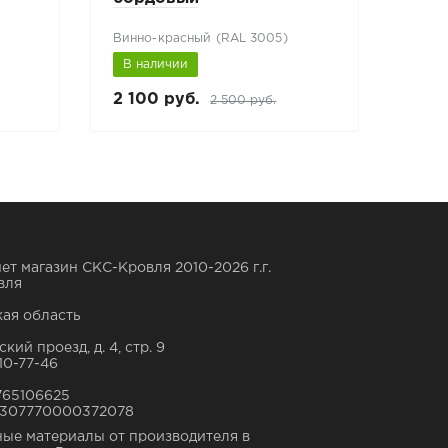
Винно-красный (RAL 3005)
Сигн
В наличии
В н
2 100 руб.
4 77
2 500 руб.
ет магазин СКС-Кровля 2010-2026 г.г.
вля
ая область
кий проезд, д. 4, стр. 9
10-77-46
765106625
307770000372078
ые материалы от производителя в