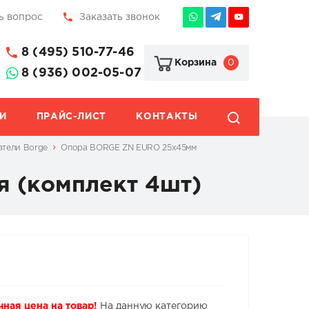
ь вопрос
Заказать звонок
8 (495) 510-77-46
0
Корзина
8 (936) 002-05-07
И
ПРАЙС-ЛИСТ
КОНТАКТЫ
атели Borge
Опора BORGE ZN EURO 25х45мм
 (комплект 4шт)
чная цена на товар!
На данную категорию