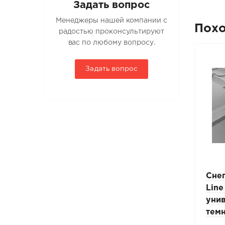
Задать вопрос
Менеджеры нашей компании с
Пох
радостью проконсультируют
вас по любому вопросу.
Задать вопрос
Опора BORGE ZN
Сне
-3м
25х45мм профнастил
Line
50мм
Н-60, 75, 114 (комплект
уни
4шт)
тем