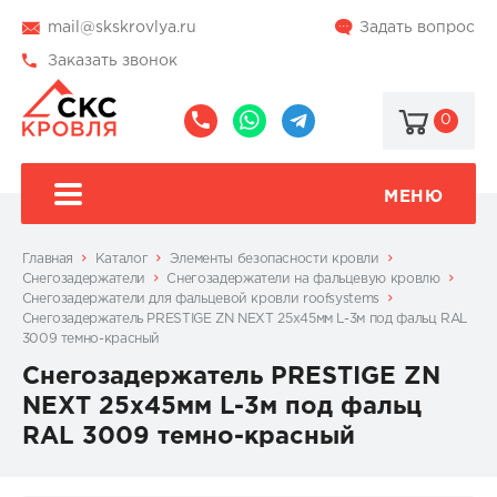
mail@skskrovlya.ru
Задать вопрос
Заказать звонок
0
8
8
@skskrovlya
(495)
(936)
510-
002-
МЕНЮ
77-
05-
46
07
Главная
Каталог
Элементы безопасности кровли
Снегозадержатели
Снегозадержатели на фальцевую кровлю
Cнегозадержатели для фальцевой кровли roofsystems
Снегозадержатель PRESTIGE ZN NEXT 25х45мм L-3м под фальц RAL
3009 темно-красный
Снегозадержатель PRESTIGE ZN
NEXT 25х45мм L-3м под фальц
RAL 3009 темно-красный