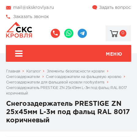
mail@skskrovlya.ru
Задать вопрос
Заказать звонок
0
8
8
@skskrovlya
(495)
(936)
510-
002-
МЕНЮ
77-
05-
46
07
Главная
Каталог
Элементы безопасности кровли
Снегозадержатели
Снегозадержатели на фальцевую кровлю
Cнегозадержатели для фальцевой кровли roofsystems
Снегозадержатель PRESTIGE ZN 25х45мм L-3м под фальц RAL 8017
коричневый
Снегозадержатель PRESTIGE ZN
25х45мм L-3м под фальц RAL 8017
коричневый