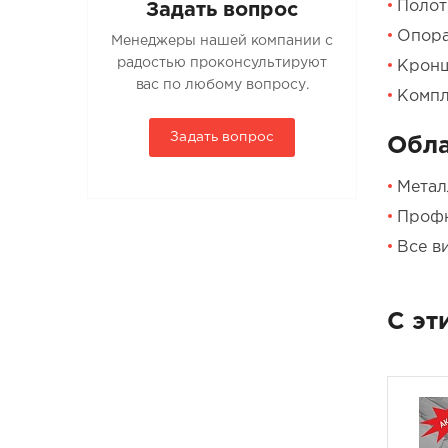
Полотн
Задать вопрос
Опора
Менеджеры нашей компании с
радостью проконсультируют
Кронш
вас по любому вопросу.
Компл
Задать вопрос
Обла
Метал
Проф
Все в
С эт