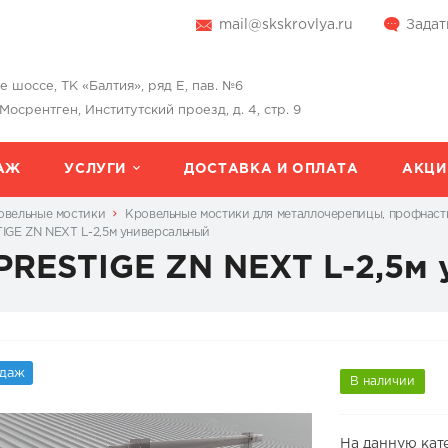
mail@skskrovlya.ru
Задат
шоссе, ТК «Балтия», ряд Е, пав. №6
 Мосрентген, Институтский проезд, д. 4, стр. 9
АЖ
УСЛУГИ
ДОСТАВКА И ОПЛАТА
АКЦИ
овельные мостики
Кровельные мостики для металлочерепицы, профнаст
IGE ZN NEXT L-2,5м универсальный
PRESTIGE ZN NEXT L-2,5м
одаж
В наличии
На данную кат