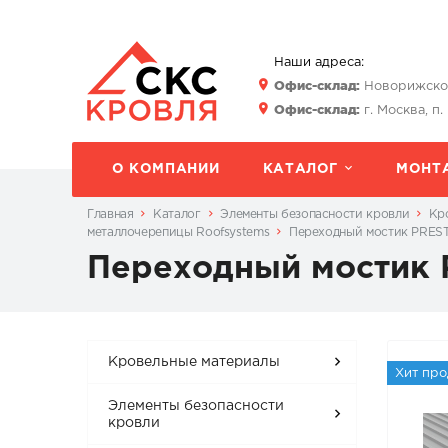
Наши адреса:
Офис-склад:
Новорижское 
Офис-склад:
г. Москва, п.
О КОМПАНИИ
КАТАЛОГ
МОНТ
Главная
Каталог
Элементы безопасности кровли
Кр
металлочерепицы Roofsystems
Переходный мостик PREST
Переходный мостик 
Кровельные материалы
Хит пр
Элементы безопасности
кровли