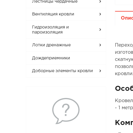
Лестницы чердачные
Вентиляция кровли
Опи
Гидроизоляция и
пароизоляция
Перехо
Лотки дренажные
изгото
Дождеприемники
скатну
позвол
Доборные элементы кровли
кровли
Особ
Кровел
- 1 мет
Ком