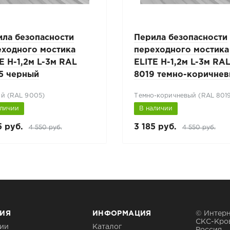
ила безопасности
Перила безопасности
еходного мостика
переходного мостика
E H-1,2м L-3м RAL
ELITE H-1,2м L-3м RA
5 черный
8019 темно-коричне
й (RAL 9005)
Темно-коричневый (RAL 801
аличии
В наличии
5 руб.
3 185 руб.
4 550 руб.
4 550 руб.
ИЯ
ИНФОРМАЦИЯ
© Интерн
СКС-Кро
ии
Каталог
Россия