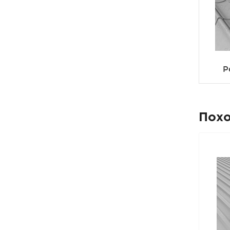
Р
Пох