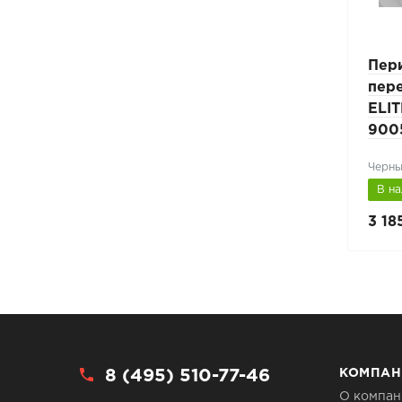
Перила безопасности
Пер
2,5м
переходного мостика
пер
3005
ELITE H-1,2м L-3м
ELIT
900
Черны
В наличии
В н
3 185 руб.
3 18
4 550 руб.
8 (495) 510-77-46
КОМПАН
О компан