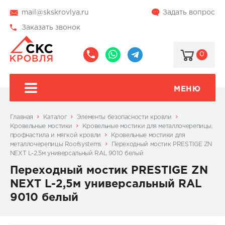
mail@skskrovlya.ru
Задать вопрос
Заказать звонок
0
8
8
@skskrovlya
(495)
(936)
510-
002-
МЕНЮ
77-
05-
46
07
Главная
Каталог
Элементы безопасности кровли
Кровельные мостики
Кровельные мостики для металлочерепицы,
профнастила и мягкой кровли
Кровельные мостики для
металлочерепицы Roofsystems
Переходный мостик PRESTIGE ZN
NEXT L-2,5м универсальный RAL 9010 белый
Переходный мостик PRESTIGE ZN
NEXT L-2,5м универсальный RAL
9010 белый