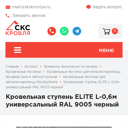
mail@skskrovlya.ru
Задать вопрос
Заказать звонок
0
8
8
@skskrovlya
(495)
(936)
510-
002-
МЕНЮ
77-
05-
46
07
Главная
Каталог
Элементы безопасности кровли
Кровельные мостики
Кровельные мостики для металлочерепицы,
профнастила и мягкой кровли
Кровельные мостики для
металлочерепицы Roofsystems
Кровельная ступень ELITE L-0,6м
универсальный RAL 9005 черный
Кровельная ступень ELITE L-0,6м
универсальный RAL 9005 черный