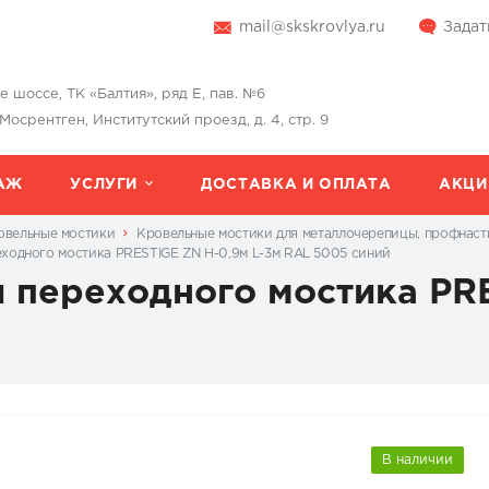
mail@skskrovlya.ru
Задат
шоссе, ТК «Балтия», ряд Е, пав. №6
 Мосрентген, Институтский проезд, д. 4, стр. 9
АЖ
УСЛУГИ
ДОСТАВКА И ОПЛАТА
АКЦИ
овельные мостики
Кровельные мостики для металлочерепицы, профнаст
ходного мостика PRESTIGE ZN H-0,9м L-3м RAL 5005 синий
 переходного мостика PRE
В наличии