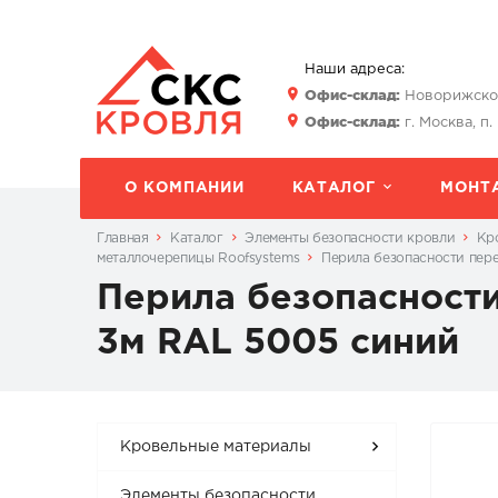
Наши адреса:
Офис-склад:
Новорижское 
Офис-склад:
г. Москва, п.
О КОМПАНИИ
КАТАЛОГ
МОНТ
Главная
Каталог
Элементы безопасности кровли
Кр
металлочерепицы Roofsystems
Перила безопасности пере
Перила безопасности
3м RAL 5005 синий
Кровельные материалы
Элементы безопасности