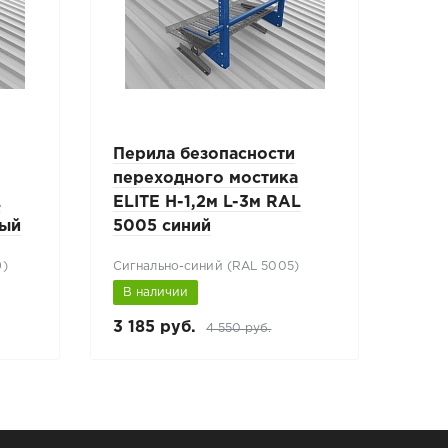
Перила безопасности
Кро
переходного мостика
ELI
L
ELITE H-1,2м L-3м RAL
уни
вый
5005 синий
кор
9)
Сигнально-синий (RAL 5005)
Кори
В наличии
В н
3 185 руб.
2 31
4 550 руб.