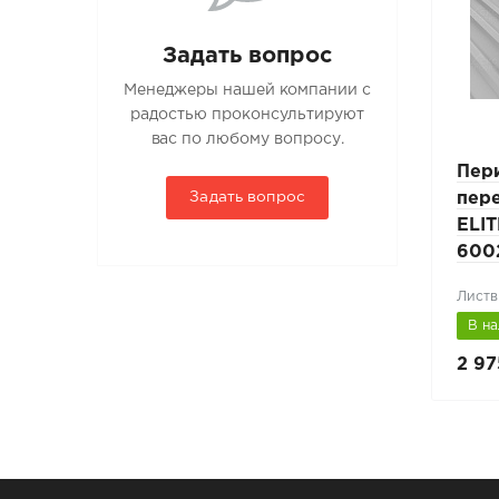
Задать вопрос
Менеджеры нашей компании с
радостью проконсультируют
вас по любому вопросу.
Рельс безопасности
Пер
PRESTIGE ZN п.м RAL
пер
Задать вопрос
3011 красный
ELIT
600
Коричнево-красный (RAL 3011)
Листв
В наличии
В н
4 760 руб.
2 97
6 800 руб.