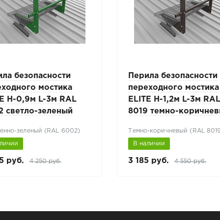
ила безопасности
Перила безопасности
еходного мостика
переходного мостика
E H-0,9м L-3м RAL
ELITE H-1,2м L-3м RA
2 светло-зеленый
8019 темно-коричне
енно-зеленый (RAL 6002)
Темно-коричневый (RAL 801
аличии
В наличии
5 руб.
3 185 руб.
4 250 руб.
4 550 руб.