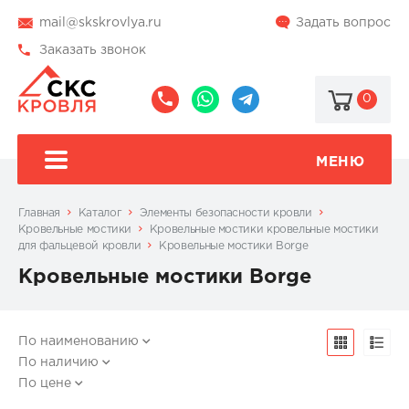
mail@skskrovlya.ru
Задать вопрос
Заказать звонок
0
8
8
@skskrovlya
(495)
(936)
510-
002-
МЕНЮ
77-
05-
46
07
Главная
Каталог
Элементы безопасности кровли
Кровельные мостики
Кровельные мостики кровельные мостики
для фальцевой кровли
Кровельные мостики Borge
Кровельные мостики Borge
По наименованию
По наличию
По цене