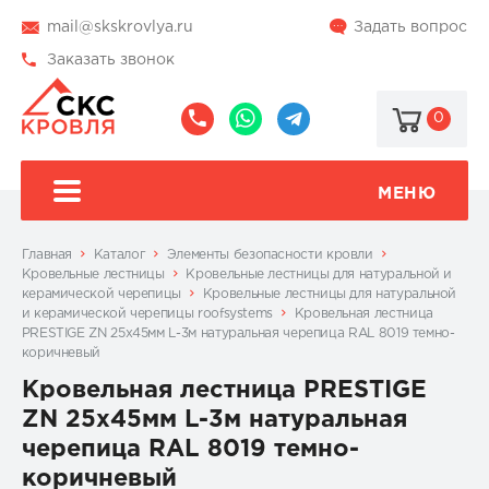
mail@skskrovlya.ru
Задать вопрос
Заказать звонок
0
8
8
@skskrovlya
(495)
(936)
510-
002-
МЕНЮ
77-
05-
46
07
Главная
Каталог
Элементы безопасности кровли
Кровельные лестницы
Кровельные лестницы для натуральной и
керамической черепицы
Кровельные лестницы для натуральной
и керамической черепицы roofsystems
Кровельная лестница
PRESTIGE ZN 25х45мм L-3м натуральная черепица RAL 8019 темно-
коричневый
Кровельная лестница PRESTIGE
ZN 25х45мм L-3м натуральная
черепица RAL 8019 темно-
коричневый