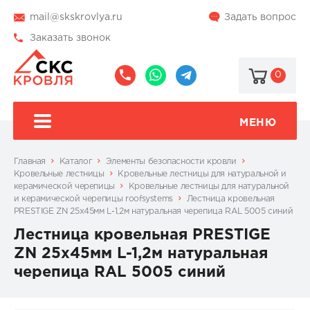
mail@skskrovlya.ru
Задать вопрос
Заказать звонок
0
8
8
@skskrovlya
(495)
(936)
510-
002-
МЕНЮ
77-
05-
46
07
Главная
Каталог
Элементы безопасности кровли
Кровельные лестницы
Кровельные лестницы для натуральной и
керамической черепицы
Кровельные лестницы для натуральной
и керамической черепицы roofsystems
Лестница кровельная
PRESTIGE ZN 25x45мм L-1,2м натуральная черепица RAL 5005 синий
Лестница кровельная PRESTIGE
ZN 25x45мм L-1,2м натуральная
черепица RAL 5005 синий