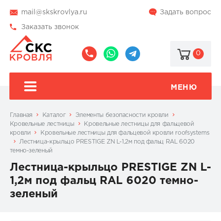
mail@skskrovlya.ru
Задать вопрос
Заказать звонок
0
8
8
@skskrovlya
(495)
(936)
510-
002-
МЕНЮ
77-
05-
46
07
Главная
Каталог
Элементы безопасности кровли
Кровельные лестницы
Кровельные лестницы для фальцевой
кровли
Кровельные лестницы для фальцевой кровли roofsystems
Лестница-крыльцо PRESTIGE ZN L-1,2м под фальц RAL 6020
темно-зеленый
Лестница-крыльцо PRESTIGE ZN L-
1,2м под фальц RAL 6020 темно-
зеленый