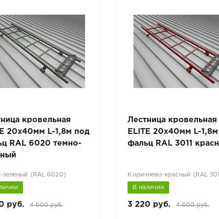
тница кровельная
Лестница кровельная
E 20x40мм L-1,8м под
ELITE 20x40мм L-1,8м
ьц RAL 6020 темно-
фальц RAL 3011 крас
еный
-зеленый (RAL 6020)
Коричнево-красный (RAL 301
аличии
В наличии
0 руб.
3 220 руб.
4 600 руб.
4 600 руб.