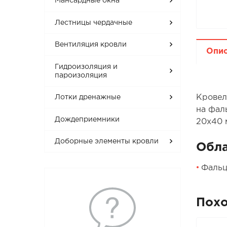
Мансардные окна
Лестницы чердачные
Вентиляция кровли
Опи
Гидроизоляция и
пароизоляция
Кровел
Лотки дренажные
на фал
Дождеприемники
20х40 м
Доборные элементы кровли
Обла
Фальц
Пох