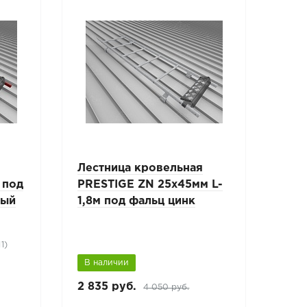
Лестница кровельная
Лес
 под
PRESTIGE ZN 25x45мм L-
PRE
ный
1,8м под фальц цинк
1,8
чер
1)
Черн
В наличии
В н
2 835 руб.
3 78
4 050 руб.