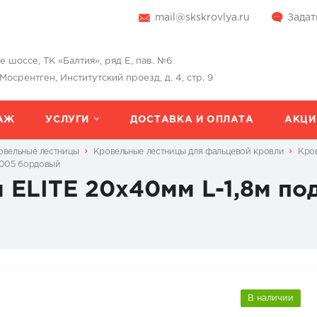
mail@skskrovlya.ru
Задат
шоссе, ТК «Балтия», ряд Е, пав. №6
 Мосрентген, Институтский проезд, д. 4, стр. 9
АЖ
УСЛУГИ
ДОСТАВКА И ОПЛАТА
АКЦИ
овельные лестницы
Кровельные лестницы для фальцевой кровли
Кров
 3005 бордовый
 ELITE 20x40мм L-1,8м по
В наличии