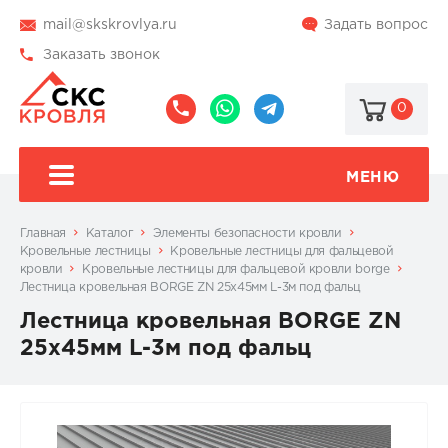
mail@skskrovlya.ru
Задать вопрос
Заказать звонок
0
8
8
@skskrovlya
(495)
(936)
510-
002-
МЕНЮ
77-
05-
46
07
Главная
Каталог
Элементы безопасности кровли
Кровельные лестницы
Кровельные лестницы для фальцевой
кровли
Кровельные лестницы для фальцевой кровли borge
Лестница кровельная BORGE ZN 25х45мм L-3м под фальц
Лестница кровельная BORGE ZN
25х45мм L-3м под фальц