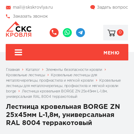
mail@skskrovlya.ru
Задать вопрос
Заказать звонок
0
8
8
@skskrovlya
(495)
(936)
510-
002-
МЕНЮ
77-
05-
46
07
Главная
Каталог
Элементы безопасности кровли
Кровельные лестницы
Кровельные лестницы для
металлочерепицы, профнастила и мягкой кровли
Кровельные
лестницы для металлочерепицы, профнастила и мягкой кровли
borge
Лестница кровельная BORGE ZN 25х45мм L-1,8м,
универсальная RAL 8004 терракотовый
Лестница кровельная BORGE ZN
25х45мм L-1,8м, универсальная
RAL 8004 терракотовый