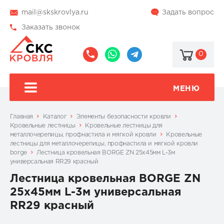
mail@skskrovlya.ru
Задать вопрос
Заказать звонок
0
8
8
@skskrovlya
(495)
(936)
510-
002-
МЕНЮ
77-
05-
46
07
Главная
Каталог
Элементы безопасности кровли
Кровельные лестницы
Кровельные лестницы для
металлочерепицы, профнастила и мягкой кровли
Кровельные
лестницы для металлочерепицы, профнастила и мягкой кровли
borge
Лестница кровельная BORGE ZN 25x45мм L-3м
универсальная RR29 красный
Лестница кровельная BORGE ZN
25x45мм L-3м универсальная
RR29 красный