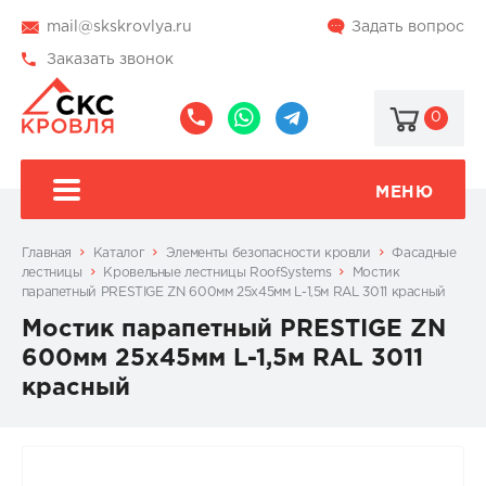
mail@skskrovlya.ru
Задать вопрос
Заказать звонок
0
8
8
@skskrovlya
(495)
(936)
510-
002-
МЕНЮ
77-
05-
46
07
Главная
Каталог
Элементы безопасности кровли
Фасадные
лестницы
Кровельные лестницы RoofSystems
Мостик
парапетный PRESTIGE ZN 600мм 25х45мм L-1,5м RAL 3011 красный
Мостик парапетный PRESTIGE ZN
600мм 25х45мм L-1,5м RAL 3011
красный