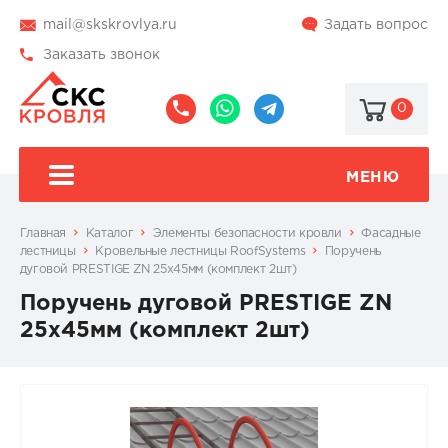
mail@skskrovlya.ru
Задать вопрос
Заказать звонок
0
8
8
@skskrovlya
(495)
(936)
510-
002-
МЕНЮ
77-
05-
46
07
Главная
Каталог
Элементы безопасности кровли
Фасадные
лестницы
Кровельные лестницы RoofSystems
Поручень
дуговой PRESTIGE ZN 25х45мм (комплект 2шт)
Поручень дуговой PRESTIGE ZN
25х45мм (комплект 2шт)