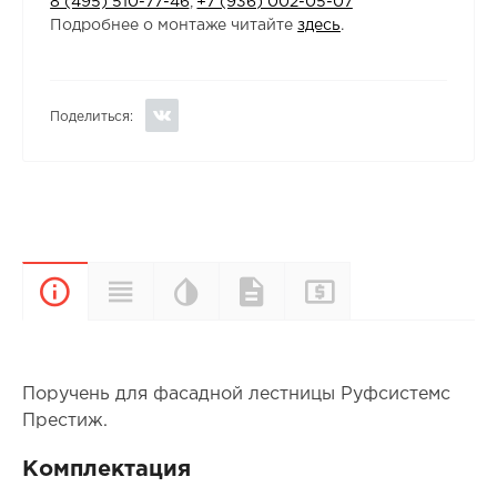
8 (495) 510-77-46
,
+7 (936) 002-05-07
Подробнее о монтаже читайте
здесь
.
Поделиться:
Цветовая
Прайс-
Характеристики
Документы
Описание
палитра
лист
Поручень для фасадной лестницы Руфсистемс
Престиж.
Комплектация