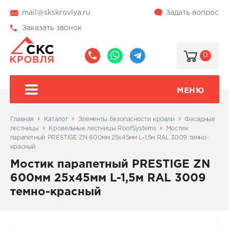
mail@skskrovlya.ru
Задать вопрос
Заказать звонок
0
8
8
@skskrovlya
(495)
(936)
510-
002-
МЕНЮ
77-
05-
46
07
Главная
Каталог
Элементы безопасности кровли
Фасадные
лестницы
Кровельные лестницы RoofSystems
Мостик
парапетный PRESTIGE ZN 600мм 25х45мм L-1,5м RAL 3009 темно-
красный
Мостик парапетный PRESTIGE ZN
600мм 25х45мм L-1,5м RAL 3009
темно-красный