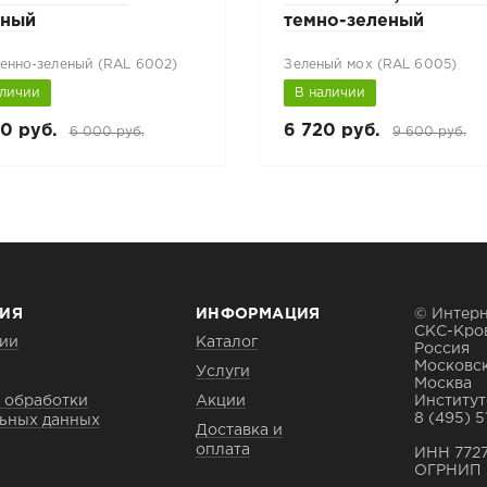
еный
темно-зеленый
енно-зеленый (RAL 6002)
Зеленый мох (RAL 6005)
аличии
В наличии
0 руб.
6 720 руб.
6 000 руб.
9 600 руб.
ИЯ
ИНФОРМАЦИЯ
© Интерн
СКС-Кро
ии
Каталог
Россия
Московск
Услуги
Москва
 обработки
Акции
Институтс
8 (495) 5
ьных данных
Доставка и
оплата
ИНН 772
ОГРНИП 