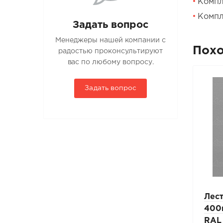
Компл
Компл
Задать вопрос
Менеджеры нашей компании с
Пох
радостью проконсультируют
вас по любому вопросу.
Задать вопрос
Мостик парапетный
Лест
PRESTIGE ZN 600мм
400
25х45мм L-1,5м RAL 8019
RAL