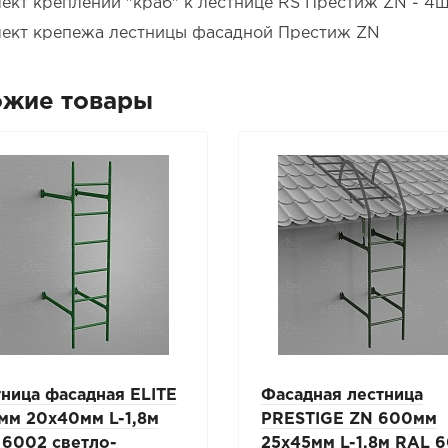
ект креплений "краб" к лестнице RS Престиж ZN - 4
ект крепежа лестницы фасадной Престиж ZN
ожие товары
ница фасадная ELITE
Фасадная лестница
мм 20x40мм L-1,8м
PRESTIGE ZN 600мм
 6002 светло-
25х45мм L-1,8м RAL 