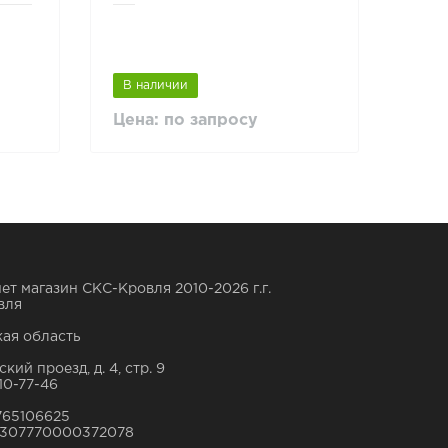
Винн
В наличии
В н
Цена: по запросу
22 0
ет магазин СКС-Кровля 2010-2026 г.г.
вля
ая область
кий проезд, д. 4, стр. 9
10-77-46
765106625
307770000372078