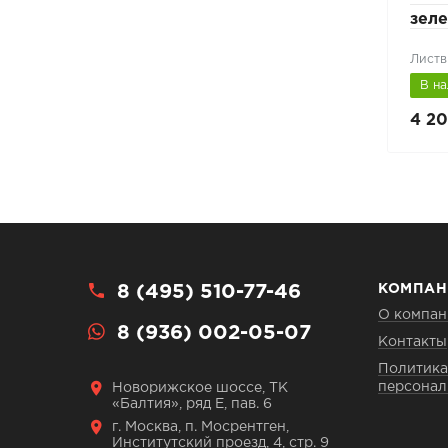
темно-коричневый
зел
Темно-коричневый (RAL 8019)
Листв
В наличии
В н
20 370 руб.
4 20
29 100 руб.
8 (495) 510-77-46
КОМПАН
О компан
8 (936) 002-05-07
Контакты
Политика
персонал
Новорижское шоссе, ТК
«Балтия», ряд Е, пав. 6
г. Москва, п. Мосрентген,
Институтский проезд, 4, стр. 9