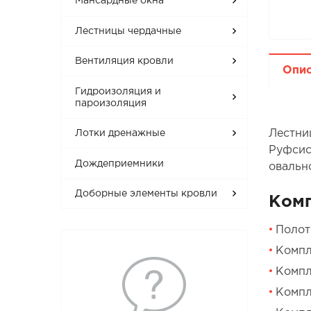
Мансардные окна
Лестницы чердачные
Вентиляция кровли
Опи
Гидроизоляция и
пароизоляция
Лестни
Лотки дренажные
Руфсис
Дождеприемники
овально
Доборные элементы кровли
Ком
Полот
Компл
Компл
Компл