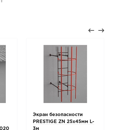
шт
Экран безопасности
Лес
PRESTIGE ZN 25х45мм L-
800
6020
3м
бор