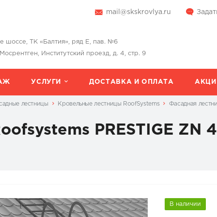
mail@skskrovlya.ru
Задат
шоссе, ТК «Балтия», ряд Е, пав. №6
 Мосрентген, Институтский проезд, д. 4, стр. 9
АЖ
УСЛУГИ
ДОСТАВКА И ОПЛАТА
АКЦИ
садные лестницы
Кровельные лестницы RoofSystems
Фасадная лестн
Roofsystems PRESTIGE ZN 
В наличии