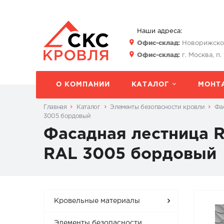
Наши адреса:
Офис-склад:
Новорижское 
Офис-склад:
г. Москва, п.
О КОМПАНИИ
КАТАЛОГ
МОНТ
Главная
Каталог
Элементы безопасности кровли
Фа
3005 бордовый
Фасадная лестница 
RAL 3005 бордовый
Кровельные материалы
Элементы безопасности