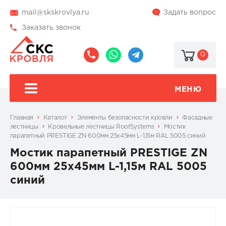
mail@skskrovlya.ru
Задать вопрос
Заказать звонок
0
8
8
@skskrovlya
(495)
(936)
510-
002-
МЕНЮ
77-
05-
46
07
Главная
Каталог
Элементы безопасности кровли
Фасадные
лестницы
Кровельные лестницы RoofSystems
Мостик
парапетный PRESTIGE ZN 600мм 25х45мм L-1,15м RAL 5005 синий
Мостик парапетный PRESTIGE ZN
600мм 25х45мм L-1,15м RAL 5005
синий