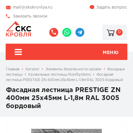
mail@skskrovlya.ru
Задать вопрос
Заказать звонок
0
8
8
@skskrovlya
(495)
(936)
510-
002-
МЕНЮ
77-
05-
46
07
Главная
Каталог
Элементы безопасности кровли
Фасадные
лестницы
Кровельные лестницы RoofSystems
Фасадная
лестница PRESTIGE ZN 400мм 25x45мм L-1,8м RAL 3005 бордовый
Фасадная лестница PRESTIGE ZN
400мм 25x45мм L-1,8м RAL 3005
бордовый