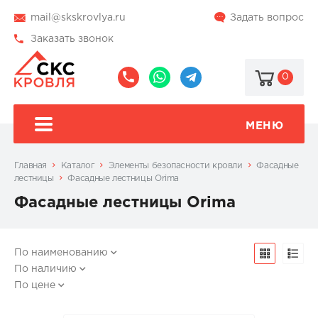
mail@skskrovlya.ru
Задать вопрос
Заказать звонок
0
8
8
@skskrovlya
(495)
(936)
510-
002-
МЕНЮ
77-
05-
46
07
Главная
Каталог
Элементы безопасности кровли
Фасадные
лестницы
Фасадные лестницы Orima
Фасадные лестницы Orima
По наименованию
По наличию
По цене