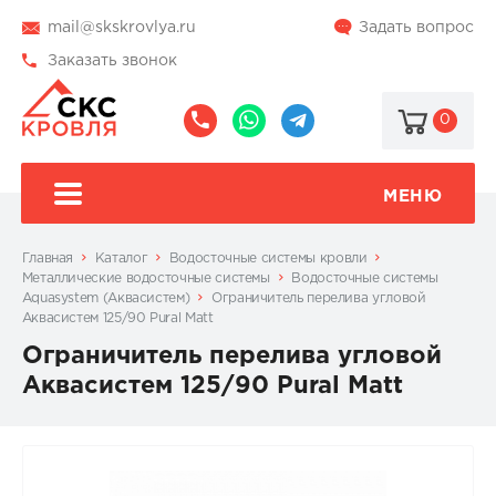
mail@skskrovlya.ru
Задать вопрос
Заказать звонок
0
8
8
@skskrovlya
(495)
(936)
510-
002-
МЕНЮ
77-
05-
46
07
Главная
Каталог
Водосточные системы кровли
Металлические водосточные системы
Водосточные системы
Aquasystem (Аквасистем)
Ограничитель перелива угловой
Аквасистем 125/90 Pural Matt
Ограничитель перелива угловой
Аквасистем 125/90 Pural Matt