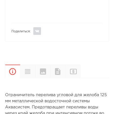
Поделиться:
Цвета и
Прайс-
Характеристики
Документы
Описание
покрытия
лист
Ограничитель перелива угловой для желоба 125
мм металлической водосточной системы
Аквасистем. Предотвращает переливы воды
через край желоба при интенсивном потоке во