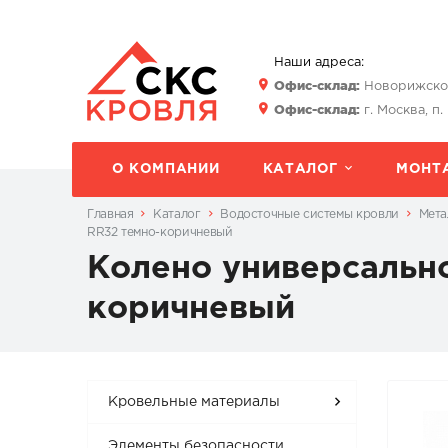
Наши адреса:
Офис-склад:
Новорижское 
Офис-склад:
г. Москва, п.
О КОМПАНИИ
КАТАЛОГ
МОНТ
Главная
Каталог
Водосточные системы кровли
Мета
RR32 темно-коричневый
Колено универсально
коричневый
Кровельные материалы
Элементы безопасности