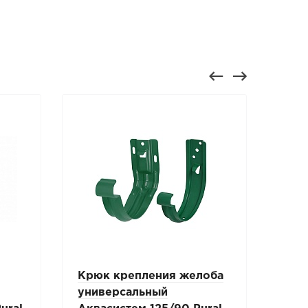
Крюк крепления желоба
Крю
универсальный
Акв