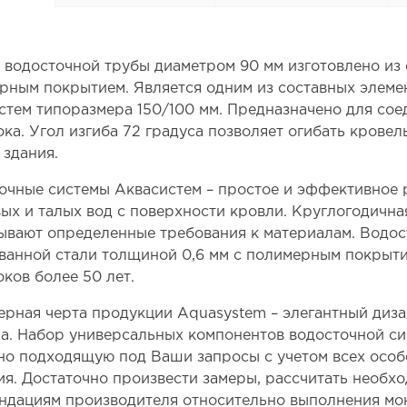
 водосточной трубы диаметром 90 мм изготовлено из 
рным покрытием. Является одним из составных элеме
стем типоразмера 150/100 мм. Предназначено для сое
ока. Угол изгиба 72 градуса позволяет огибать крове
 здания.
очные системы Аквасистем – простое и эффективное 
ых и талых вод с поверхности кровли. Круглогодичн
ывают определенные требования к материалам. Водос
ванной стали толщиной 0,6 мм с полимерным покрыт
оков более 50 лет.
ерная черта продукции Aquasystem – элегантный диза
а. Набор универсальных компонентов водосточной си
но подходящую под Ваши запросы с учетом всех особ
ия. Достаточно произвести замеры, рассчитать необх
ндациям производителя относительно выполнения мо