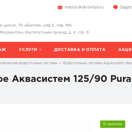
mail@skskrovlya.ru
Задат
шоссе, ТК «Балтия», ряд Е, пав. №6
 Мосрентген, Институтский проезд, д. 4, стр. 9
АЖ
УСЛУГИ
ДОСТАВКА И ОПЛАТА
АКЦИ
ллические водосточные системы
Водосточные системы Aquasystem (Ак
е Аквасистем 125/90 Pura
В наличии