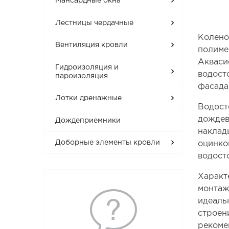
Мансардные окна
Лестницы чердачные
Колено
Вентиляция кровли
полиме
Акваси
Гидроизоляция и
водост
пароизоляция
фасада
Лотки дренажные
Водост
дождев
Дождеприемники
наклад
Доборные элементы кровли
оцинко
водост
Характ
монтаж
идеаль
строен
рекоме