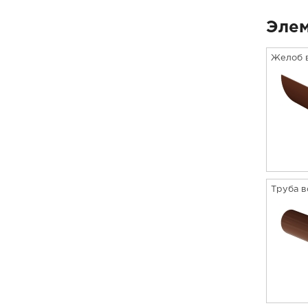
Элем
Желоб в
Труба в