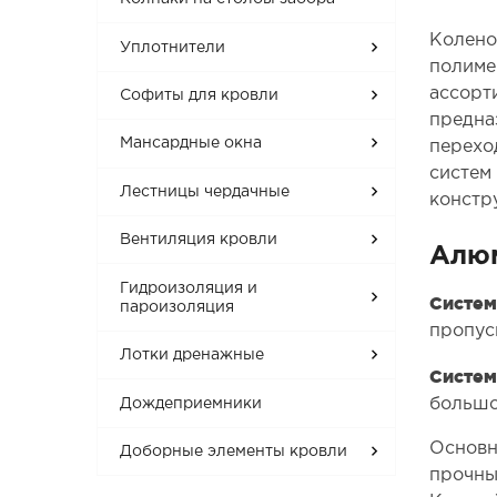
Колено
Уплотнители
полиме
ассорт
Софиты для кровли
предна
Мансардные окна
перехо
систем
Лестницы чердачные
констр
Вентиляция кровли
Алюм
Гидроизоляция и
Систем
пароизоляция
пропус
Лотки дренажные
Систем
большо
Дождеприемники
Основн
Доборные элементы кровли
прочны