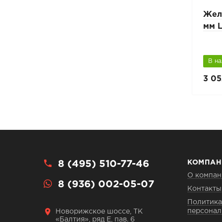
Колено трубы 72 град.
Жел
мм L
В наличии
В н
2 312 руб.
3 05
2 569 руб.
8 (495) 510-77-46
КОМПАН
О компан
8 (936) 002-05-07
Контакты
Политика
персонал
Новорижское шоссе, ТК
«Балтия», ряд Е, пав. 6