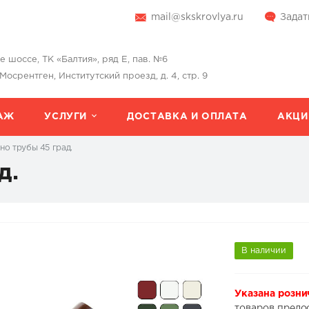
mail@skskrovlya.ru
Задат
шоссе, ТК «Балтия», ряд Е, пав. №6
 Мосрентген, Институтский проезд, д. 4, стр. 9
АЖ
УСЛУГИ
ДОСТАВКА И ОПЛАТА
АКЦИ
но трубы 45 град.
д.
В наличии
Указана розни
товаров предо