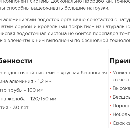
 компонент системы досконально проработан, точно
ты способны выдерживать большие нагрузки.
м алюминиевый водосток органично сочетается с нат
чатым срубом и кровельным покрытием из натурально
иевая водосточная система не боится перепадов тем
ые элементы к ним выполнены по бесшовной технолог
бенности
Преи
 водосточной системы – круглая бесшовная
Уникал
отечест
на алюминия - 1,2 мм
Высока
тр трубы - 100 мм
Бесшов
а желоба - 120/150 мм
Порошк
тия - 30 лет
Неболь
Срок с