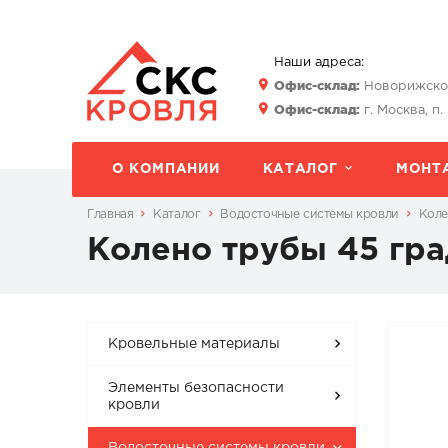
Наши адреса:
Офис-склад:
Новорижское 
Офис-склад:
г. Москва, п.
О КОМПАНИИ
КАТАЛОГ
МОНТ
Главная
Каталог
Водосточные системы кровли
Коле
Колено трубы 45 гра
Кровельные материалы
Элементы безопасности
кровли