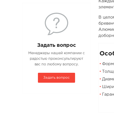
Каждый
элемен
В цело
бревен
Алюмин
доборн
Задать вопрос
Осо
Менеджеры нашей компании с
радостью проконсультируют
Форма
вас по любому вопросу.
Толщи
Задать вопрос
Диаме
Ширин
Гаран