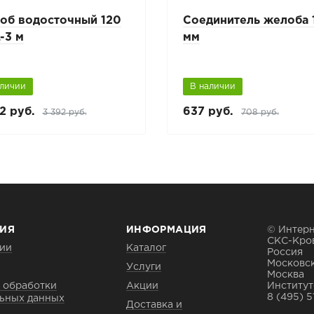
об водосточный 120
Соединитель желоба 
-3 м
мм
аличии
В наличии
2 руб.
637 руб.
3 392 руб.
708 руб.
ИЯ
ИНФОРМАЦИЯ
© Интерн
СКС-Кро
ии
Каталог
Россия
Московск
Услуги
Москва
 обработки
Акции
Институтс
8 (495) 5
ьных данных
Доставка и