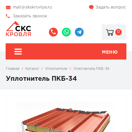
mail@skskrovlya.ru
Задать вопрос
Заказать звонок
0
8
8
@skskrovlya
(495)
(936)
510-
002-
МЕНЮ
77-
05-
46
07
Главная
Каталог
Уплотнители
Уплотнитель ПКБ-34
Уплотнитель ПКБ-34