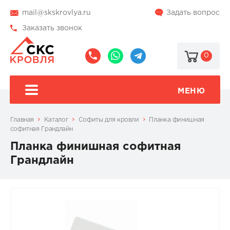
mail@skskrovlya.ru
Задать вопрос
Заказать звонок
0
8
8
@skskrovlya
(495)
(936)
510-
002-
МЕНЮ
77-
05-
46
07
Главная
Каталог
Софиты для кровли
Планка финишная
софитная Грандлайн
Планка финишная софитная
Грандлайн