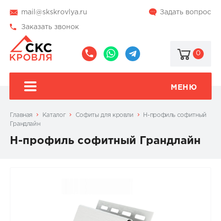
mail@skskrovlya.ru
Задать вопрос
Заказать звонок
0
8
8
@skskrovlya
(495)
(936)
510-
002-
МЕНЮ
77-
05-
46
07
Главная
Каталог
Софиты для кровли
H-профиль софитный
Грандлайн
H-профиль софитный Грандлайн