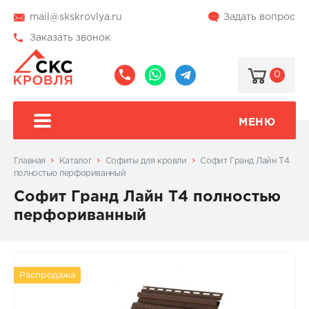
mail@skskrovlya.ru
Задать вопрос
Заказать звонок
0
8
8
@skskrovlya
(495)
(936)
510-
002-
МЕНЮ
77-
05-
46
07
Главная
Каталог
Софиты для кровли
Cофит Гранд Лайн T4
полностью перфориванный
Cофит Гранд Лайн T4 полностью
перфориванный
Распродажа