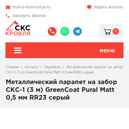
mail@skskrovlya.ru
Задать вопрос
Заказать звонок
0
8
8
@skskrovlya
(495)
(936)
510-
002-
МЕНЮ
77-
05-
46
07
Главная
Каталог
Парапеты
Металлический парапет на забор
СКС-1 (3 м) GreenCoat Pural Matt 0,5 мм RR23 серый
Металлический парапет на забор
СКС-1 (3 м) GreenCoat Pural Matt
0,5 мм RR23 серый