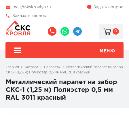
mail@skskrovlya.ru
Задать вопрос
Заказать звонок
0
8
8
@skskrovlya
(495)
(936)
510-
002-
МЕНЮ
77-
05-
46
07
Главная
Каталог
Парапеты
Металлический парапет на забор
СКС-1 (1,25 м) Полиэстер 0,5 мм RAL 3011 красный
Металлический парапет на забор
СКС-1 (1,25 м) Полиэстер 0,5 мм
RAL 3011 красный