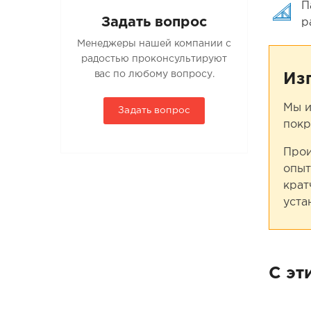
П
Задать вопрос
р
Менеджеры нашей компании с
радостью проконсультируют
вас по любому вопросу.
Из
Мы и
Задать вопрос
покр
Прои
опыт
крат
уста
С эт