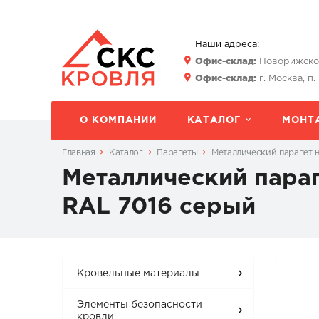
Наши адреса:
Офис-склад:
Новорижское 
Офис-склад:
г. Москва, п.
О КОМПАНИИ
КАТАЛОГ
МОНТ
Главная
Каталог
Парапеты
Металлический парапет н
Металлический парапе
RAL 7016 серый
Кровельные материалы
Элементы безопасности
кровли