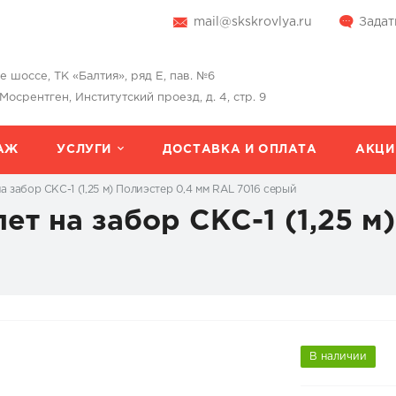
mail@skskrovlya.ru
Задат
шоссе, ТК «Балтия», ряд Е, пав. №6
 Мосрентген, Институтский проезд, д. 4, стр. 9
АЖ
УСЛУГИ
ДОСТАВКА И ОПЛАТА
АКЦИ
а забор СКС-1 (1,25 м) Полиэстер 0,4 мм RAL 7016 серый
т на забор СКС-1 (1,25 м
В наличии