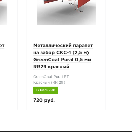
ет
Металлический парапет
Мет
на забор СКС-1 (2,5 м)
на з
GreenCoat Pural 0,5 мм
Пол
RR29 красный
800
GreenCoat Pural BT
Полиэ
Красный (RR 29)
Терр
В наличии
В н
720 руб.
270