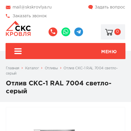
mail@skskrovlya.ru
Задать вопрос
Заказать звонок
0
8
8
@skskrovlya
(495)
(936)
510-
002-
МЕНЮ
77-
05-
46
07
Главная
Каталог
Отливы
Отлив СКС-1 RAL 7004 светло-
серый
Отлив СКС-1 RAL 7004 светло-
серый