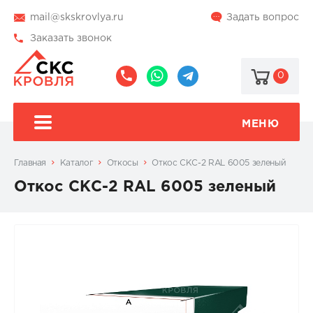
mail@skskrovlya.ru
Задать вопрос
Заказать звонок
0
8
8
@skskrovlya
(495)
(936)
510-
002-
МЕНЮ
77-
05-
46
07
Главная
Каталог
Откосы
Откос СКС-2 RAL 6005 зеленый
Откос СКС-2 RAL 6005 зеленый