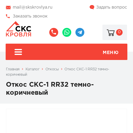
mail@skskrovlya.ru
Задать вопрос
Заказать звонок
0
8
8
@skskrovlya
(495)
(936)
510-
002-
МЕНЮ
77-
05-
46
07
Главная
Каталог
Откосы
Откос СКС-1 RR32 темно-
коричневый
Откос СКС-1 RR32 темно-
коричневый