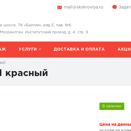
mail@skskrovlya.ru
Задат
шоссе, ТК «Балтия», ряд Е, пав. №6
 Мосрентген, Институтский проезд, д. 4, стр. 9
АЖ
УСЛУГИ
ДОСТАВКА И ОПЛАТА
АКЦИ
ный
1 красный
В наличии
Цена на данны
исходя из коли