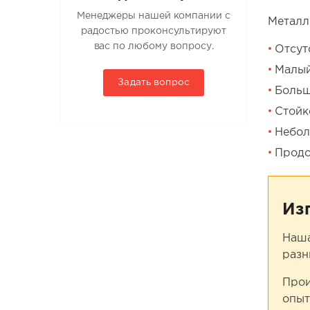
Менеджеры нашей компании с
Металл
радостью проконсультируют
вас по любому вопросу.
Отсут
Малый
Задать вопрос
Больш
Стойк
Небол
Продо
Из
Наша
разн
Прои
опыт