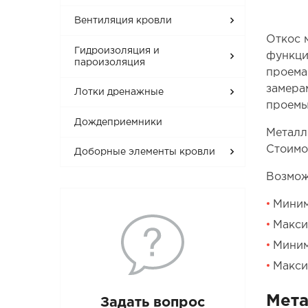
Вентиляция кровли
Откос 
Гидроизоляция и
функци
пароизоляция
проема
замера
Лотки дренажные
проемы
Дождеприемники
Металл
Стоимо
Доборные элементы кровли
Возмож
Миним
Макси
Миним
Макси
Мета
Задать вопрос