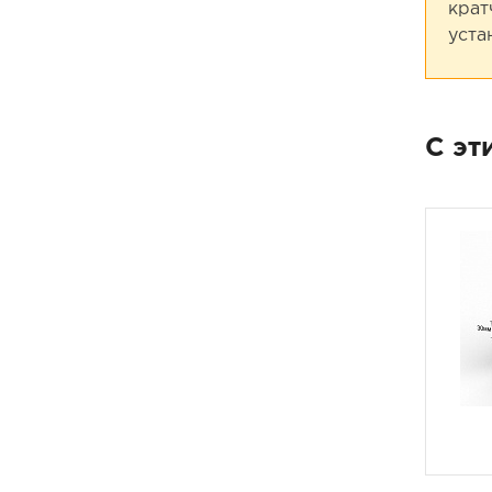
крат
уста
С эт