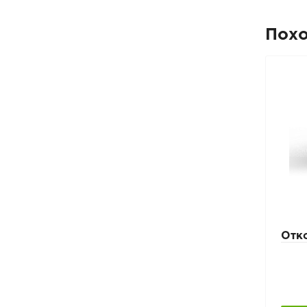
Пох
ль
Завершающий профиль
Отк
на окно RR23 темно-
серый
Темно-серый (RR 23)