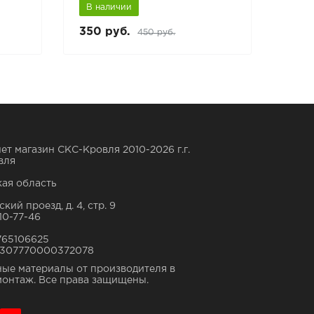
В наличии
В н
350 руб.
350
450 руб.
ет магазин СКС-Кровля 2010-2026 г.г.
вля
ая область
кий проезд, д. 4, стр. 9
10-77-46
765106625
307770000372078
ые материалы от производителя в
монтаж. Все права защищены.