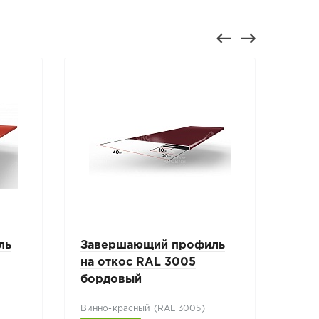
ль
Завершающий профиль
Зав
на откос RAL 3005
на 
бордовый
зел
Винно-красный (RAL 3005)
Зеле